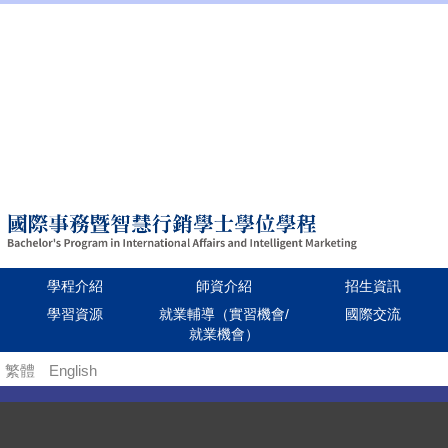
:::
招生資訊
學校首頁
Language
學程介紹
師資介紹
招生資訊
學習資源
就業輔導（實習機會/
國際交流
就業機會）
繁體
跳
English
到
主
要