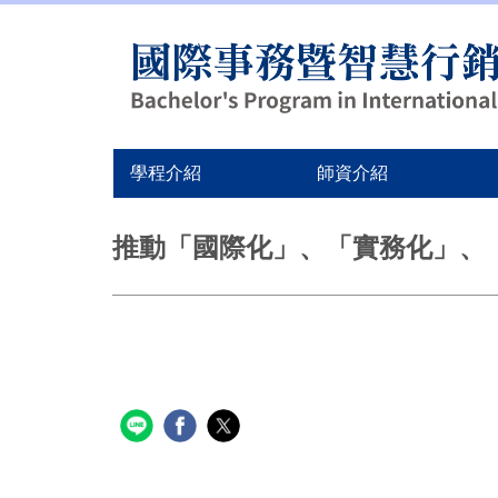
學程介紹
師資介紹
跳
到
推動「國際化」、「實務化」、
主
要
內
容
區