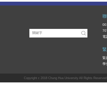
聯
0
70
電話
緊
緊
學
Copyright c 2018 Chung Hua University All Rights Reserved